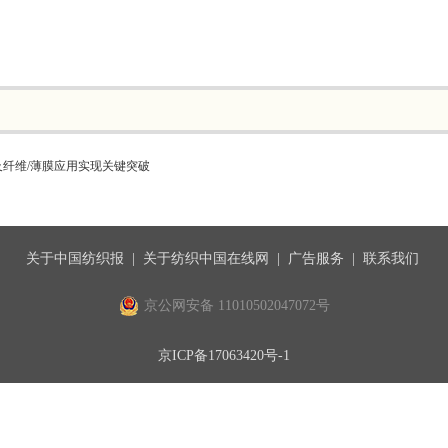
纤维/薄膜应用实现关键突破
关于中国纺织报
|
关于纺织中国在线网
|
广告服务
|
联系我们
京公网安备 11010502047072号
京ICP备17063420号-1