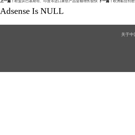
上一篇：
欧盟从巴基斯坦、印度等进口家纺产品金额增长较快
下一篇：
欧洲黏合剂密
Adsense Is NULL
关于中