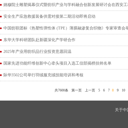
姚穆院士雕塑揭幕仪式暨纺织产业与学科融合创新发展研讨会在西安工
安全生产应急救援装备供需对接第二期活动即将启动
中国纺联团标《热塑性弹性体 (TPE）薄膜融渗复合织物》专家审查会
东华大学科研团队赴新疆深化产学研合作
2025年产业用纺织品行业投资意愿回温
国家先进功能纤维创新中心牵头项目入选工信部揭榜挂帅名单
际华3502公司举行羽绒服充绒技能培训和考核
共7600条
第一页
上一页
5
6
7
8
9
10
关于中