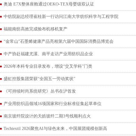
奥迪 E7X整体座舱通过OEKO-TEX母婴级双认证
中纺院副总经理崔桂新一行访问江南大学纺织科学与工程学院
福能南纺高效完成验布机移机复产
“金常山”石墨烯健康产品亮相第六届中国国际消费品博览会
中产协赴福建尤溪、南平走访产业用纺织品企业
2026年本科专业目录发布，增设“交叉学科”门类
盛虹控股集团荣获“全国五一劳动奖状”
《可持续时尚系统研究》丛书在沪首发
产业用纺织品领域16项国家和行业标准征集起草单位
南京玻纤院设计的天皓玻纤二期3号线顺利点火
Techtextil 2026聚焦AI与绿色未来，中国展团规模创新高