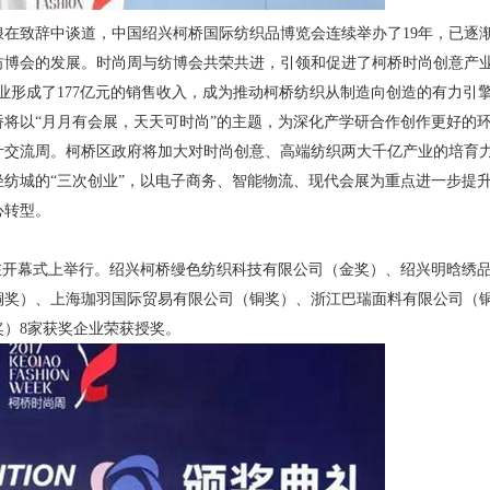
浪在致辞中谈道，中国绍兴柯桥国际纺织品博览会连续举办了19年，已逐
纺博会的发展。时尚周与纺博会共荣共进，引领和促进了柯桥时尚创意产
关企业形成了177亿元的销售收入，成为推动柯桥纺织从制造向创造的有力
柯桥将以“月月有会展，天天可时尚”的主题，为深化产学研合作创作更好的
计交流周。柯桥区政府将加大对时尚创意、高端纺织两大千亿产业的培育
纺城的“三次创业”，以电子商务、智能物流、现代会展为重点进一步提
心转型。
典礼在开幕式上举行。绍兴柯桥缦色纺织科技有限公司（金奖）、绍兴明晗
铜奖）、上海珈羽国际贸易有限公司（铜奖）、浙江巴瑞面料有限公司（
）8家获奖企业荣获授奖。