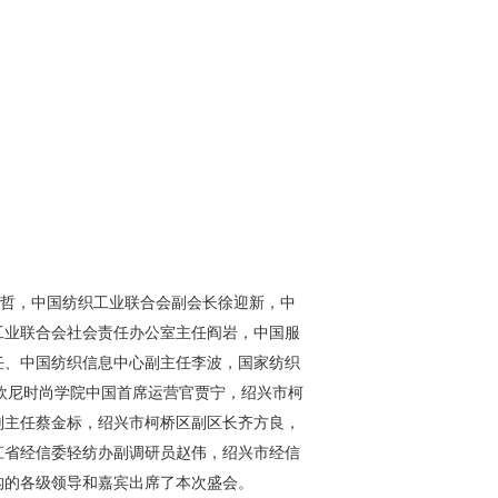
孙瑞哲，中国纺织工业联合会副会长徐迎新，中
工业联合会社会责任办公室主任阎岩，中国服
任、中国纺织信息中心副主任李波，国家纺织
马兰欧尼时尚学院中国首席运营官贾宁，绍兴市柯
副主任蔡金标，绍兴市柯桥区副区长齐方良，
江省经信委轻纺办副调研员赵伟，绍兴市经信
机构的各级领导和嘉宾出席了本次盛会。