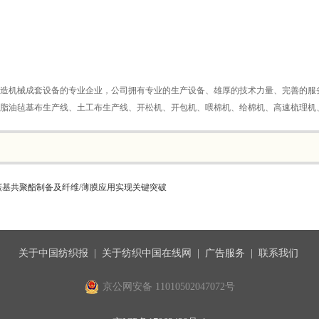
造机械成套设备的专业企业，公司拥有专业的生产设备、雄厚的技术力量、完善的服
脂油毡基布生产线、土工布生产线、开松机、开包机、喂棉机、给棉机、高速梳理机
碳基共聚酯制备及纤维/薄膜应用实现关键突破
关于中国纺织报
|
关于纺织中国在线网
|
广告服务
|
联系我们
京公网安备 11010502047072号