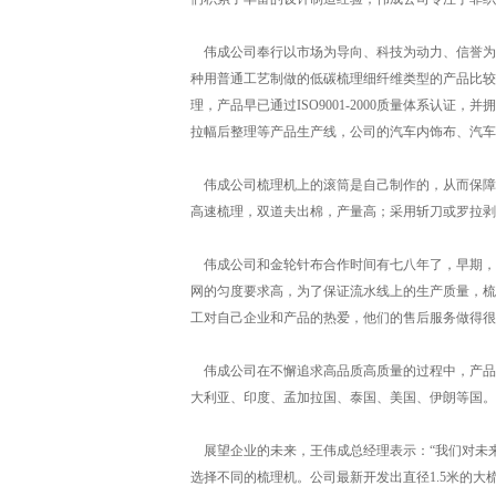
伟成公司奉行以市场为导向、科技为动力、信誉为
种用普通工艺制做的低碳梳理细纤维类型的产品比较
理，产品早已通过ISO9001-2000质量体系
拉幅后整理等产品生产线，公司的汽车内饰布、汽
伟成公司梳理机上的滚筒是自己制作的，从而保障了其
高速梳理，双道夫出棉，产量高；采用斩刀或罗拉剥
伟成公司和金轮针布合作时间有七八年了，早期，
网的匀度要求高，为了保证流水线上的生产质量，梳
工对自己企业和产品的热爱，他们的售后服务做得很
伟成公司在不懈追求高品质高质量的过程中，产品
大利亚、印度、孟加拉国、泰国、美国、伊朗等国。
展望企业的未来，王伟成总经理表示：“我们对未
选择不同的梳理机。公司最新开发出直径1.5米的大