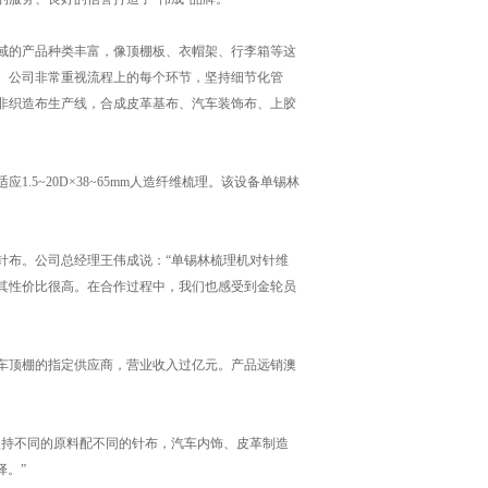
域的产品种类丰富，像顶棚板、衣帽架、行李箱等这
。公司非常重视流程上的每个环节，坚持细节化管
浸渍非织造布生产线，合成皮革基布、汽车装饰布、上胶
~20D×38~65mm人造纤维梳理。该设备单锡林
布。公司总经理王伟成说：“单锡林梳理机对针维
其性价比很高。在合作过程中，我们也感受到金轮员
车顶棚的指定供应商，营业收入过亿元。产品远销澳
持不同的原料配不同的针布，汽车内饰、皮革制造
择。”