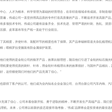
中心、人才为根本、科学管理为基础的经营理念，在非织造领域卓有成就。非制造领
普遍，伟成公司一直坚持用高品质的专件打造高质量的产品，不断追求开发高新产品
认证，并拥有多项技术专利。伟成公司建有设备齐全、技术先进、管理严谨的针刺、热轧、
车压膜、皮革基布等生产线一直处于行业前沿。
精度，并使针布、装配环节的精度也有了保障。其产品单锡林双道夫杂乱梳理机适应1.5
棉；喂棉罗拉变频装有防金属保护装置。
他们使用的是金轮公司的狼牙产品，效果比较理想，随后他们引进了金轮的钻石抛光针
理机要使用优质的刺针、针布，用金轮针布梳理出来的效果很好，与国外产品相比，
好，这些都使我们对他们的产品充满了信心。”
也获得了客户的认可。他们成为业内知名企业金顶公司、台湾台新公司汽车内饰、汽
来充满了信心，公司本着创新开拓、勇于进取的精神，不断开发生产高端产品，我们坚
梳理机。未来，公司将以崭新的姿态迎接市场考验，‘伟成’品牌将会是投资者的最佳选