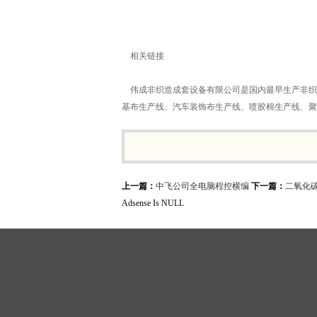
相关链接
伟成非织造成套设备有限公司是国内最早生产非织
基布生产线、汽车装饰布生产线、喷胶棉生产线、聚
上一篇：
中飞公司全电脑程控横编
下一篇：
二氧化
Adsense Is NULL