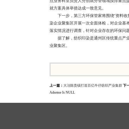
点业务科室负责人分别就分管领域摸排重点
就方案具体举措达成一致意见。
下一步，第三方环保管家将围绕“资料收
染企业聚集区开展一次全面体检，对企业基本
落实情况进行调查，针对企业存在的环保问
据了解，纺织印染是通州区传统重点产业
业聚集区。
上一篇：
大冶陈贵镇打造百亿牛仔纺织产业集群
下
Adsense Is NULL