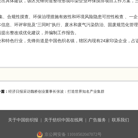
提出具体建议，该区先锋街道整理形成印染企业环保摸排项目工作方案，
集、合规性摸查、环保治理措施有效性和环境风险隐患可控性检查 、一企
信息、环评审批及“三同时”执行、废水和废气污染防治、固废规范化管
题提出整改或优化建议，并编制工作报告。
和特色行业，先锋街道是中国色织名镇，辖区内现有24家印染企业，占该
一篇：
经济日报采访魏桥创业董事长张波：打造世界知名产业集群
关于中国纺织报
|
关于纺织中国在线网
|
广告服务
|
联系我们
京公网安备 11010502047072号