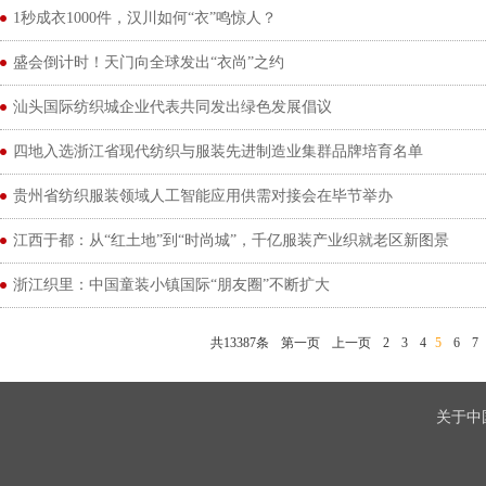
1秒成衣1000件，汉川如何“衣”鸣惊人？
盛会倒计时！天门向全球发出“衣尚”之约
汕头国际纺织城企业代表共同发出绿色发展倡议
四地入选浙江省现代纺织与服装先进制造业集群品牌培育名单
贵州省纺织服装领域人工智能应用供需对接会在毕节举办
江西于都：从“红土地”到“时尚城”，千亿服装产业织就老区新图景
浙江织里：中国童装小镇国际“朋友圈”不断扩大
共13387条
第一页
上一页
2
3
4
5
6
7
关于中