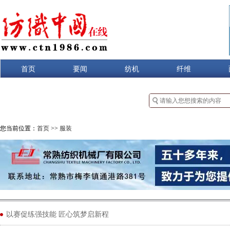
首页
要闻
纺机
纤维
您当前位置：
首页
>>
服装
以赛促练强技能 匠心筑梦启新程