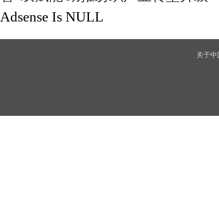
Adsense Is NULL
关于中