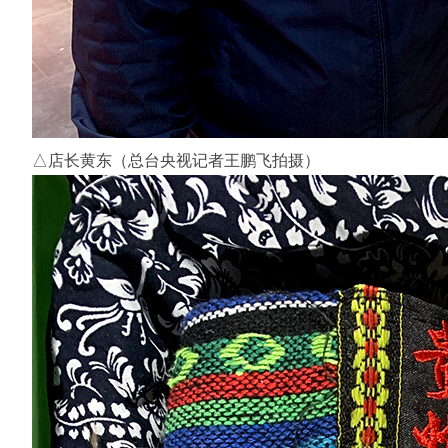
△店长黄东（总台央视记者王鹏飞拍摄）