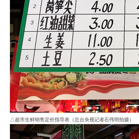
△超市生鲜销售定价指导表（总台央视记者石伟明拍摄）