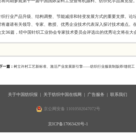
表将同期参观第十一届中国国际染料工业暨有机颜料、纺织化学品展览会
针织行业产品升级、结构调整、节能减排和转变发展方式的重要支撑。论
时将邀请有关领导、专家、教授、优秀企业技术代表深入探讨技术难点。
文36篇，经中国针织工业协会专家技术委员会评选出的优秀论文将在大
下一篇：
树立许村工艺新标准、激活产业发展新引擎——纺织行业服装制版师/缝纫工
关于中国纺织报
|
关于纺织中国在线网
|
广告服务
|
联系我们
京公网安备 11010502047072号
京ICP备17063420号-1