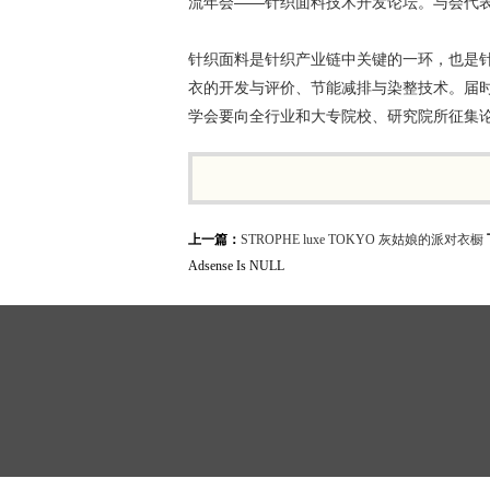
流年会——针织面料技术开发论坛。与会代
针织面料是针织产业链中关键的一环，也是
衣的开发与评价、节能减排与染整技术。届
学会要向全行业和大专院校、研究院所征集论
上一篇：
STROPHE luxe TOKYO 灰姑娘的派对衣橱
Adsense Is NULL