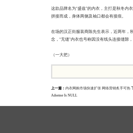
这款品牌名为“盛兹”的内衣，主打是秋冬内
拼接而成，身体两侧及袖口都会有接痕。
在场的汉正街服装商陈先生表示，近两年，
念，“无缝”内衣也号称因没有线头连接缝隙
（一大把）
上一篇：
内衣网购市场快速扩张 网络营销炙手可热
Adsense Is NULL