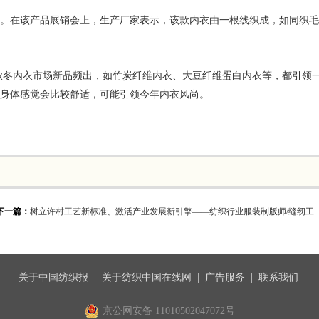
衣。在该产品展销会上，生产厂家表示，该款内衣由一根线织成，如同织
秋冬内衣市场新品频出，如竹炭纤维内衣、大豆纤维蛋白内衣等，都引领
，身体感觉会比较舒适，可能引领今年内衣风尚。
下一篇：
树立许村工艺新标准、激活产业发展新引擎——纺织行业服装制版师/缝纫工
关于中国纺织报
|
关于纺织中国在线网
|
广告服务
|
联系我们
京公网安备 11010502047072号