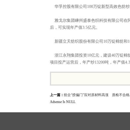
华孚控股有限公司100万锭新型高效色纺纱项
雅戈尔集团嵊州盛泰色织科技有限公司在阿克
后，可实现年产值3.5亿元。
新疆立天纺织股份有限公司10万锭棉纺和10
浙江永翔集团投资10亿元，建设40万锭棉纺
项目投产运营后，年产纱13200吨，年产值4.
上一篇：
纺企“捞偏门”应对原材料高涨 质检不合格
Adsense Is NULL