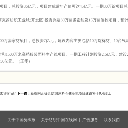
目，总投资36亿元，项目建成后年产值可达45亿元。一期30万锭项目总投
苏纺织工业城(开发区)投资兴建30万锭紧密纺及15万锭倍捻项目，预计
0万套家纺项目，总投资7亿元，建设内容主要包括10万锭棉纺、10台气
和1500万米高档服装面料生产线项目。一期工程计划投资2.5亿元，建设
356亿元。（王雯）
成“副产品”
下一篇：
新疆阿瓦提县纺织原料仓储基地项目建设将于9月竣工
关于中国纺织报
|
关于纺织中国在线网
|
广告服务
|
联系我们