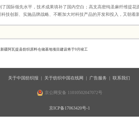
了国际领先水平，技术成果填补了国内空白；高支高密纯圣麻纤维提花
重科技创新、实施品牌战略、不断加大对科技产品的开发和投入，又朝着
：
新疆阿瓦提县纺织原料仓储基地项目建设将于9月竣工
关于中国纺织报
|
关于纺织中国在线网
|
广告服务
|
联系我们
京公网安备 11010502047072号
京ICP备17063420号-1