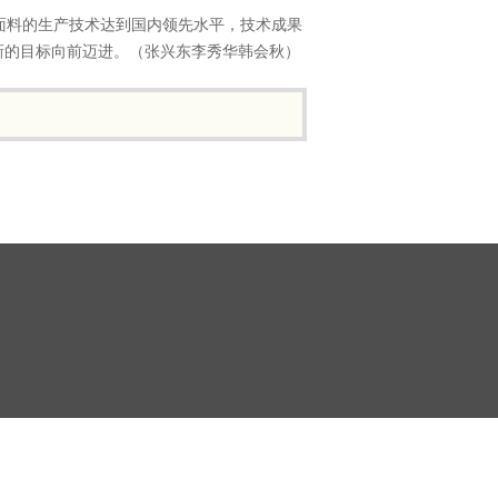
面料的生产技术达到国内领先水平，技术成果
新的目标向前迈进。（张兴东李秀华韩会秋）