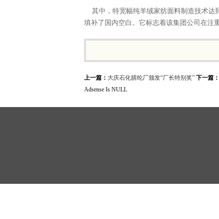
其中，特宽幅纯羊绒家纺面料制造技术达到
填补了国内空白。它标志着该集团公司在注
上一篇：
大庆石化腈纶厂颁发“厂长特别奖”
下一篇
Adsense Is NULL