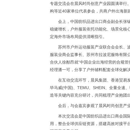
专题交流会在晨风时尚创意产业园圆满举行
构等近40家单位代表参会，共商户外出海新
会上，中国纺织品进出口商会副会长张锡
稳健增长，户外服装依托功能化、场景化核
定海外市场布局提供清晰指引。
苏州市户外运动服装产业联合会会长、
服装业商会监事长、苏州市拉波尼服饰有限公
合伙人徐猷昂就“中国企业出海经营的合规管
经理潘一可，分享了户外辅料配套全球化解
在互动交流环节，晨风集团、香港贸易
毕马威(中国)、TEMU、SHEIN、全
造等关键内容充分研讨，共同梳理产业抱团
会后，与会嘉宾参观了晨风时尚创意产
本次交流会是中国纺织品进出口商会国
用，整合全球供应链资源，搭建高效对接平