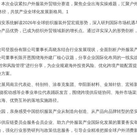
。本次会议紧扣户外服装外贸细分赛道，聚焦企业出海实操难题，汇聚户
路径，共筑产业全球化发展新格局。1
安系统解读2026年全球纺织服装外贸宏观形势，深入研判国际市场机
心产品优势，已成为纺织外贸领域新的增长点。通过详实深入的形势剖析
波司登股份有限公司董事长高晓东结合行业发展现状，全面剖析户外服装
司董事长陈开恩围绕海外建厂核心议题，分享企业国际化布局的一线实战
控和风险管理”进行分享，为企业规避海外投资风险、优化跨境产能配置
决方案。
发展局南京代表处、特别特、涂泰克集团、华阳新材料、金旭针纺、宏裕
量全速、骆驼动感等企事业单位代表踊跃发言，围绕跨境供应链协同、海外市
出海、优势互补的落地实施路径。
业园，亲身感受中国纺织服装产业从制造向创造、从产品向品牌转型的坚
际供应链委员会服务会员企业、助力户外服装产业国际化发展的重要务实
台，强化行业形势研判与政策信息服务，引导企业精准把握全球户外消费