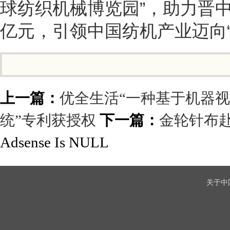
球纺织机械博览园”，助力晋中
亿元，引领中国纺机产业迈向“
上一篇：
优全生活“一种基于机器
统”专利获授权
下一篇：
金轮针布
Adsense Is NULL
关于中