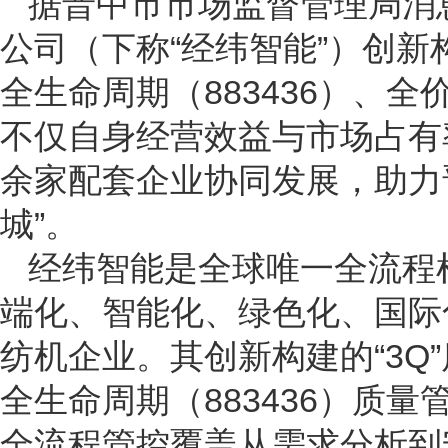
据晋中市市场监督管理局消
公司（下称“经纬智能”）创新构
全生命周期（883436）、
不仅自身经营效益与市场占有率
余家配套企业协同发展，助力
城”。
经纬智能是全球唯一全流程棉
端化、智能化、绿色化、国际
纺机企业。其创新构建的“3Q
全生命周期（883436）质
全流程管控覆盖从需求分析到