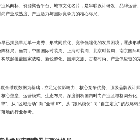
产业风向标、资源聚合平台、城市文化名片，是串联设计研发、品牌运营
时尚产业成熟度、产业活力与国际竞争力的核心标尺。
态早已摆脱早期单一走秀、形式同质化、竞争低端化的发展困境，逐步形
矩阵格局。当前，中国国际时装周、上海时装周、北京时装周、南京国际
，构筑起覆盖国家战略、新锐孵化、国潮文旅、古都时尚、产业供应链的
时尚季度全维度数据为基础，立足定位影响力、核心竞争优势、顶级品牌设
、核心壁垒、运营模式、生态布局。深度剖析国内时尚产业区域格局分化
擎”、从 “区域活动” 向 “全球 IP”、从 “跟风模仿” 向 “自主定义”
可落地的行业参考。