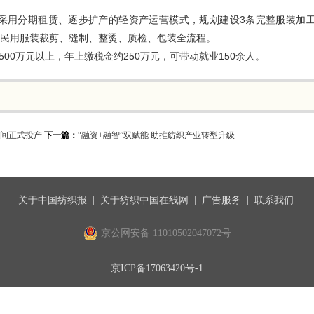
采用分期租赁、逐步扩产的轻资产运营模式，规划建设3条完整服装加
盖民用服装裁剪、缝制、整烫、质检、包装全流程。
00万元以上，年上缴税金约250万元，可带动就业150余人。
车间正式投产
下一篇：
“融资+融智”双赋能 助推纺织产业转型升级
关于中国纺织报
|
关于纺织中国在线网
|
广告服务
|
联系我们
京公网安备 11010502047072号
京ICP备17063420号-1