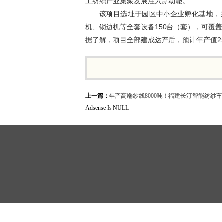
工纺织产业集聚发展注入新动能。
该项目选址于园区中小企业孵化基地，
机、锁边机等全套设备150台（套），可覆
据了解，项目全部建成达产后，预计年产值25
上一篇：
年产高端纱线8000吨！福建长汀智能纺纱
Adsense Is NULL