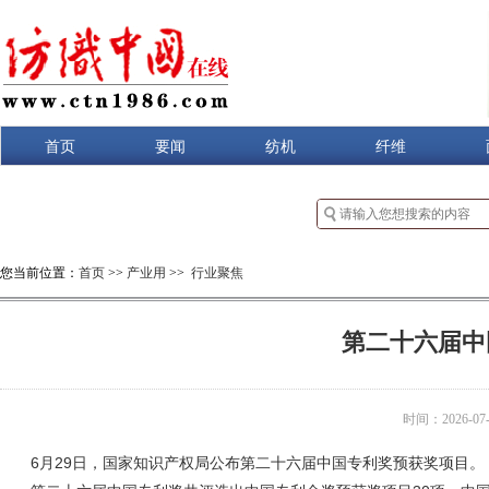
首页
要闻
纺机
纤维
您当前位置：
首页
>>
产业用
>>
行业聚焦
第二十六届中
时间：2026-07-0
6月29日，国家知识产权局公布第二十六届中国专利奖预获奖项目。