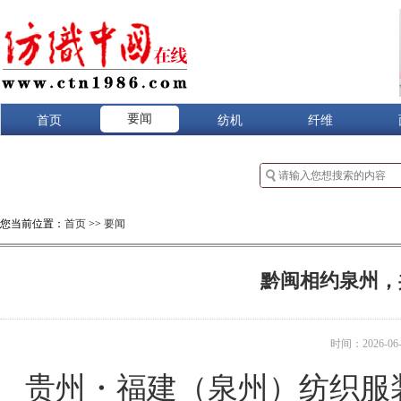
要闻
首页
纺机
纤维
您当前位置：
首页
>>
要闻
黔闽相约泉州，
时间：2026-06-3
贵州・福建（泉州）纺织服