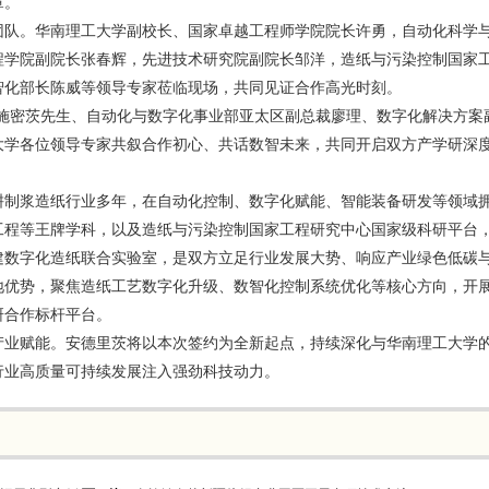
章。
团队。华南理工大学副校长、国家卓越工程师学院院长许勇，自动化科学
程学院副院长张春辉，先进技术研究院副院长邹洋，造纸与污染控制国家
智化部长陈威等领导专家莅临现场，共同见证合作高光时刻。
密茨先生、自动化与数字化事业部亚太区副总裁廖理、数字化解决方案副总裁S
大学各位领导专家共叙合作初心、共话数智未来，共同开启双方产学研深
耕制浆造纸行业多年，在自动化控制、数字化赋能、智能装备研发等领域
工程等王牌学科，以及造纸与污染控制国家工程研究中心国家级科研平台
建数字化造纸联合实验室，是双方立足行业发展大势、响应产业绿色低碳
地优势，聚焦造纸工艺数字化升级、数智化控制系统优化等核心方向，开
研合作标杆平台。
产业赋能。安德里茨将以本次签约为全新起点，持续深化与华南理工大学
行业高质量可持续发展注入强劲科技动力。