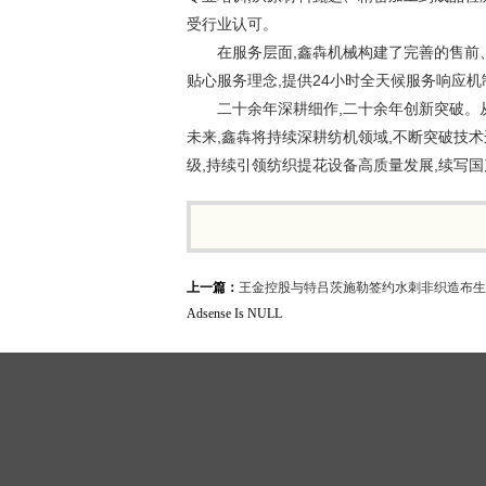
受行业认可。
在服务层面,鑫犇机械构建了完善的售前、
贴心服务理念,提供24小时全天候服务响应
二十余年深耕细作,二十余年创新突破。
未来,鑫犇将持续深耕纺机领域,不断突破技
级,持续引领纺织提花设备高质量发展,续写
上一篇：
王金控股与特吕茨施勒签约水刺非织造布生
Adsense Is NULL