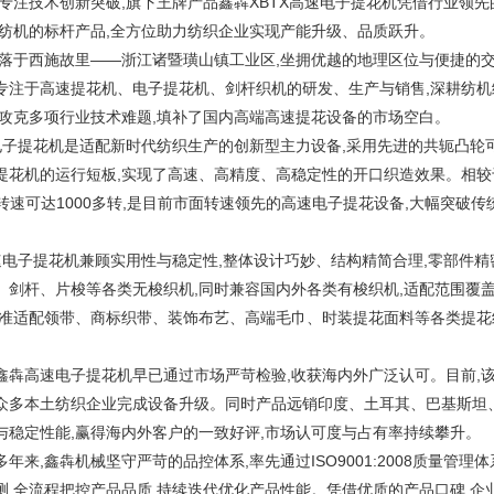
,专注技术创新突破,旗下王牌产品鑫犇XBTX高速电子提花机凭借行业领
端纺机的标杆产品,全方位助力纺织企业实现产能升级、品质跃升。
,坐落于西施故里——浙江诸暨璜山镇工业区,坐拥优越的地理区位与便捷的
专注于高速提花机、电子提花机、剑杆织机的研发、生产与销售,深耕纺机
,攻克多项行业技术难题,填补了国内高端高速提花设备的市场空白。
速电子提花机是适配新时代纺织生产的创新型主力设备,采用先进的共轭凸轮
提花机的运行短板,实现了高速、高精度、高稳定性的开口织造效果。相较
最高转速可达1000多转,是目前市面转速领先的高速电子提花设备,大幅突
高速电子提花机兼顾实用性与稳定性,整体设计巧妙、结构精简合理,零部件
、剑杆、片梭等各类无梭织机,同时兼容国内外各类有梭织机,适配范围覆
精准适配领带、商标织带、装饰布艺、高端毛巾、时装提花面料等各类提花
鑫犇高速电子提花机早已通过市场严苛检验,收获海内外广泛认可。目前,
众多本土纺织企业完成设备升级。同时产品远销印度、土耳其、巴基斯坦
与稳定性能,赢得海内外客户的一致好评,市场认可度与占有率持续攀升。
来,鑫犇机械坚守严苛的品控体系,率先通过ISO9001:2008质量管理
,全流程把控产品品质,持续迭代优化产品性能。凭借优质的产品口碑,企业“