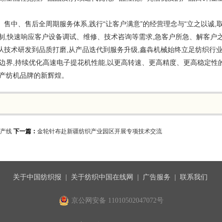
售中、售后全周期服务体系,践行“让客户满意”的经营理念与“立之以诚,取
机制,快速响应客户设备调试、维修、技术咨询等需求,急客户所急、解客户
从技术研发到品质打磨,从产品迭代到服务升级,鑫犇机械始终立足纺织行
术边界,持续优化高速电子提花机性能,以更高转速、更高精度、更高稳定性
国产纺机品牌的新辉煌。
产线
下一篇：
金轮针布赴新疆纺织产业园区开展专项技术交流
关于中国纺织报
|
关于纺织中国在线网
|
广告服务
|
联系我们
京公网安备 11010502047072号