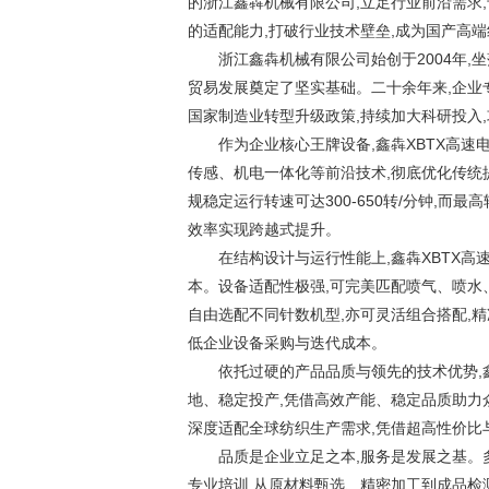
的浙江鑫犇机械有限公司,立足行业前沿需求
的适配能力,打破行业技术壁垒,成为国产高
浙江鑫犇机械有限公司始创于2004年
贸易发展奠定了坚实基础。二十余年来,企业
国家制造业转型升级政策,持续加大科研投入
作为企业核心王牌设备,鑫犇XBTX高
传感、机电一体化等前沿技术,彻底优化传统
规稳定运行转速可达300-650转/分钟,而
效率实现跨越式提升。
在结构设计与运行性能上,鑫犇XBTX
本。设备适配性极强,可完美匹配喷气、喷水
自由选配不同针数机型,亦可灵活组合搭配,
低企业设备采购与迭代成本。
依托过硬的产品品质与领先的技术优势,
地、稳定投产,凭借高效产能、稳定品质助力
深度适配全球纺织生产需求,凭借超高性价比
品质是企业立足之本,服务是发展之基。多年
专业培训,从原材料甄选、精密加工到成品检测