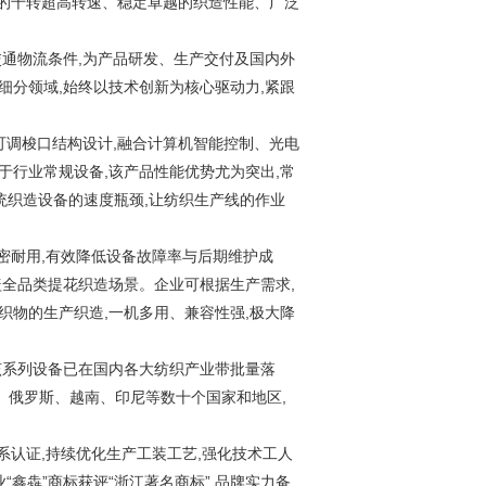
先的千转超高转速、稳定卓越的织造性能、广泛
交通物流条件,为产品研发、生产交付及国内外
细分领域,始终以技术创新为核心驱动力,紧跟
可调梭口结构设计,融合计算机智能控制、光电
于行业常规设备,该产品性能优势尤为突出,常
破传统织造设备的速度瓶颈,让纺织生产线的作业
精密耐用,有效降低设备故障率与后期维护成
盖全品类提花织造场景。企业可根据生产需求,
织物的生产织造,一机多用、兼容性强,极大降
该系列设备已在国内各大纺织产业带批量落
、俄罗斯、越南、印尼等数十个国家和地区,
体系认证,持续优化生产工装工艺,强化技术工人
鑫犇”商标获评“浙江著名商标”,品牌实力备