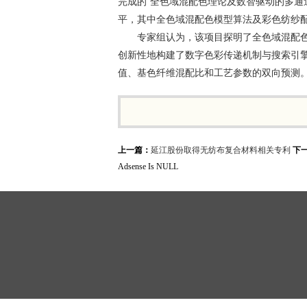
完成的“全色域混配色理论及数智驱动的多通
平，其中全色域混配色模型算法及彩色纺纱
专家组认为，该项目探明了全色域混配
创新性地构建了数字色彩传递机制与搜索引
值、基色纤维混配比和工艺参数的双向预测
上一篇：
延江股份取得无纺布复合材料相关专利
下
Adsense Is NULL