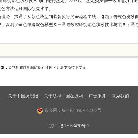
道环锭彩色纺纱技术”项目进行鉴定。经评议，鉴定委员会一致同意项目
配色方法达到国际领先水平。
色理论，贯通了从颜色模型到装备执行的全流程主线，引领了传统色纺纱
擎，发明了全色域混配色模型及三通道数控环锭彩色纺纱技术与装备；通
。
一篇：
金轮针布赴新疆纺织产业园区开展专项技术交流
关于中国纺织报
|
关于纺织中国在线网
|
广告服务
|
联系我们
京公网安备 11010502047072号
京ICP备17063420号-1