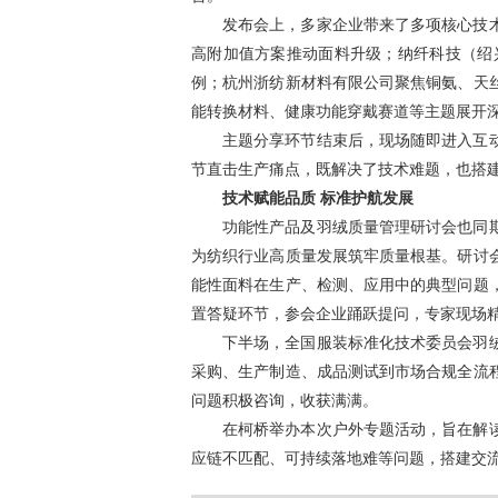
发布会上，多家企业带来了多项核心技
高附加值方案推动面料升级；纳纤科技（绍
例；杭州浙纺新材料有限公司聚焦铜氨、天
能转换材料、健康功能穿戴赛道等主题展开
主题分享环节结束后，现场随即进入互
节直击生产痛点，既解决了技术难题，也搭
技术赋能品质 标准护航发展
功能性产品及羽绒质量管理研讨会也同
为纺织行业高质量发展筑牢质量根基。研讨
能性面料在生产、检测、应用中的典型问题
置答疑环节，参会企业踊跃提问，专家现场
下半场，全国服装标准化技术委员会羽
采购、生产制造、成品测试到市场合规全流
问题积极咨询，收获满满。
在柯桥举办本次户外专题活动，旨在解
应链不匹配、可持续落地难等问题，搭建交