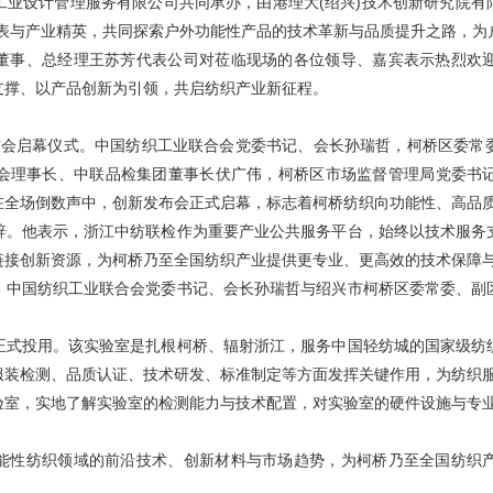
业设计管理服务有限公司共同承办，由港理大(绍兴)技术创新研究院有限
代表与产业精英，共同探索户外功能性产品的技术革新与品质提升之路，为
董事、总经理王苏芳代表公司对莅临现场的各位领导、嘉宾表示热烈欢
支撑、以产品创新为引领，共启纺织产业新征程。
发布会启幕仪式。中国纺织工业联合会党委书记、会长孙瑞哲，柯桥区委
会理事长、中联品检集团董事长伏广伟，柯桥区市场监督管理局党委书
在全场倒数声中，创新发布会正式启幕，标志着柯桥纺织向功能性、高品
辞。他表示，浙江中纺联检作为重要产业公共服务平台，始终以技术服务
链接创新资源，为柯桥乃至全国纺织产业提供更专业、更高效的技术保障
，中国纺织工业联合会党委书记、会长孙瑞哲与绍兴市柯桥区委常委、副
正式投用。该实验室是扎根柯桥、辐射浙江，服务中国轻纺城的国家级纺
服装检测、品质认证、技术研发、标准制定等方面发挥关键作用，为纺织
验室，实地了解实验室的检测能力与技术配置，对实验室的硬件设施与专
能性纺织领域的前沿技术、创新材料与市场趋势，为柯桥乃至全国纺织