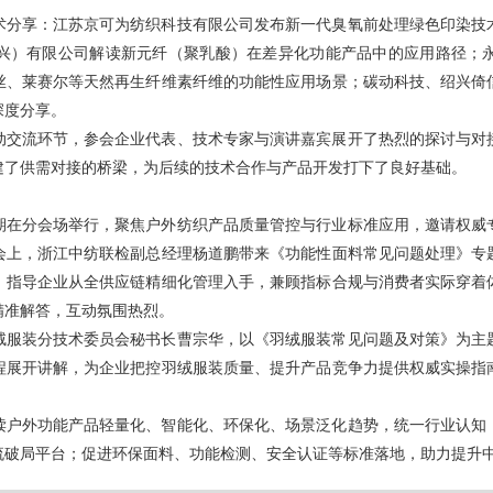
术分享：江苏京可为纺织科技有限公司发布新一代臭氧前处理绿色印染技
兴）有限公司解读新元纤（聚乳酸）在差异化功能产品中的应用路径；
丝、莱赛尔等天然再生纤维素纤维的功能性应用场景；碳动科技、绍兴倚
深度分享。
动交流环节，参会企业代表、技术专家与演讲嘉宾展开了热烈的探讨与对
建了供需对接的桥梁，为后续的技术合作与产品开发打下了良好基础。
期在分会场举行，聚焦户外纺织产品质量管控与行业标准应用，邀请权威
会上，浙江中纺联检副总经理杨道鹏带来《功能性面料常见问题处理》专
，指导企业从全供应链精细化管理入手，兼顾指标合规与消费者实际穿着
精准解答，互动氛围热烈。
绒服装分技术委员会秘书长曹宗华，以《羽绒服装常见问题及对策》为主
程展开讲解，为企业把控羽绒服装质量、提升产品竞争力提供权威实操指
读户外功能产品轻量化、智能化、环保化、场景泛化趋势，统一行业认知
流破局平台；促进环保面料、功能检测、安全认证等标准落地，助力提升