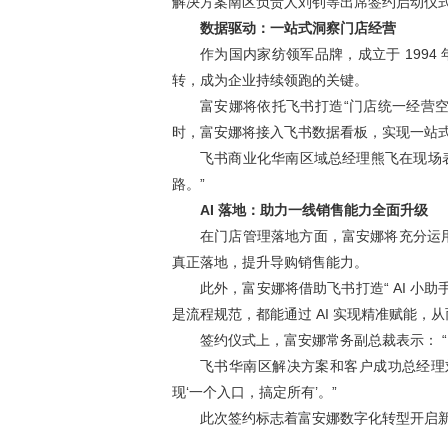
解决方案南区负责人刘钊等出席签约启动仪
数据驱动：一站式洞察门店经营
作为国内家纺领军品牌，成立于 199
转，成为企业持续领跑的关键。
富安娜将依托飞书打造“门店统一经营
时，富安娜将接入飞书数据看板，实现一站式门
飞书商业化华南区域总经理熊飞在现场
路。”
AI 落地：助力一线销售能力全面升级
在门店管理落地方面，富安娜将充分运用飞
真正落地，提升导购销售能力。
此外，富安娜将借助飞书打造“ AI 小
是流程规范，都能通过 AI 实现精准赋能，
签约仪式上，富安娜常务副总裁表示： 
飞书华南区解决方案和客户成功总经理
现‘一个入口，搞定所有’。”
此次签约标志着富安娜数字化转型开启新