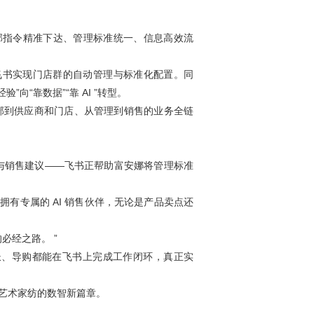
总部指令精准下达、管理标准统一、信息高效流
飞书实现门店群的自动管理与标准化配置。同
“靠数据”“靠 AI ”转型。
部到供应商和门店、从管理到销售的业务全链
检查与销售建议——飞书正帮助富安娜将管理标准
拥有专属的 AI 销售伙伴，无论是产品卖点还
必经之路。 ”
长、导购都能在飞书上完成工作闭环，真正实
启艺术家纺的数智新篇章。