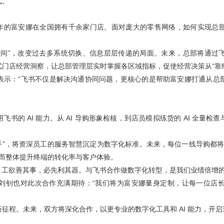
式。
4 年的富安娜在全国拥有千余家门店。面对庞大的零售网络，如何实现
空间”，改变过去多系统切换、信息层层传递的局面。未来，总部将通过
店经营洞察，让总部管理层实时掌握各区域指标，促使经营决策从“靠经验”向
表示：“飞书不仅是解决沟通协同问题，更核心的是帮助富安娜打通从总
书的 AI 能力。从 AI 导购形象检核，到店员模拟练货的 AI 全量
助手”，将资深员工的服务智慧沉淀为数字化标准。未来，每位一线导购都将
从而整体提升终端的转化率与客户体验。
“ 工欲善其事，必先利其器。与飞书合作做数字化转型，是我们业绩倍增的
刘钊也对此次合作充满期待：“我们将为富安娜量身定制，让每一位店
征程。未来，双方将深化合作，以更专业的数字化工具和 AI 能力，开