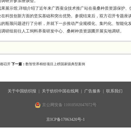
与调研并参加座谈会。
成果展示馆,详细介绍了近年来广西蚕业技术推广站在蚕桑种质资源保护、
业在科技创新方面的坚实基础和突出优势。参观结束后，双方召开专题座
临的瓶颈问题进行了分析，并就下一步推动产业规模化、集约化、智能化
领调研组前往人工饲料养蚕研发中心、桑树种质资源圃开展实地调研。
都召开
下一篇：
数智世界棉纺项目上榜国家级典型案例
关于中国纺织报
|
关于纺织中国在线网
|
广告服务
|
联系我们
京公网安备 11010502047072号
京ICP备17063420号-1