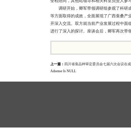
全程陪同，其他站领导和相关科室负责人参
调研开始，卿军带领调研组参观了科研
等方面取得的成效，全面展现了广西蚕桑产
开深入交流。双方就当前产业发展过程中面
进行了深入的探讨。座谈会后，卿军再次带
上一篇：
四川省蚕品种审定委员会七届六次会议在成
Adsense Is NULL