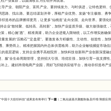
支柱产业集群，以圆满收官为生动开局筑基。
主导产业、朝阳产业、富民产业。要持续发力、与时俱进，让特色更特、
明思路、找出路。要总结谋划并举，厚植产业优势。发扬“专注极致、勇争
非织造布的品牌擦得更亮，让更多“仙桃造”走向全国、走向世界。要强化
支持企业“散转聚、低转高、高转新”，加快产业提质升级、做大做强做优
策，精心施“惠”、精准滴灌，助力企业进规入限纳统，以工作增实效确
量发展的“压舱石”“定盘星”。要激发各方积极性、主动性、创造性，加
机遇、乘势而上。精准把握国内外总体供需格局，助力企业敏锐捕捉市场信
长的底层逻辑，支持企业携手高校院所，加快科技创新和产业创新深度融
、进、服”全生命周期管理，坚持招大引强、培优壮强，加快引育一批支撑
板补上。建好跨境电商产业园，用好飞织链供应链平台，推动非织造布产
届“中国十大纺织科技”成果发布将举行
下一篇：
二氧化碳基共聚酯制备及纤维/薄膜应