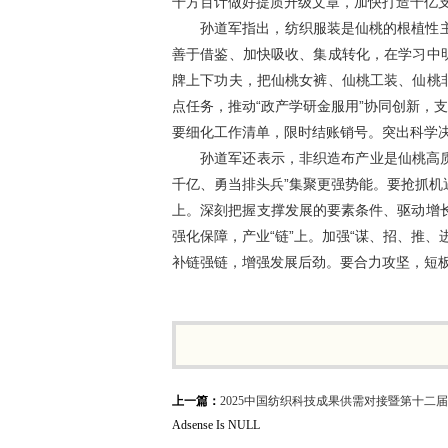
千方百计做好提质升级文章，加快打造千亿
孙道军指出，纺织服装是仙桃的根植性
善于借鉴、加快吸收、集成转化，在学习中
牌上下功夫，把仙桃女裤、仙桃工装、仙桃
点任务，推动“政产学研金服用”协同创新，
要细化工作清单，限时结账销号。突出科学决
孙道军还表示，非织造布产业是仙桃高质
千亿、勇当排头兵”集聚更强势能。要抢抓
上。深刻把握支撑发展的要素条件、驱动增
强化保障，产业“链”上。加强“谋、招、推
补链强链，增强发展后劲。要合力攻坚，短
上一篇：
2025中国纺织科技成果供需对接暨第十二
Adsense Is NULL