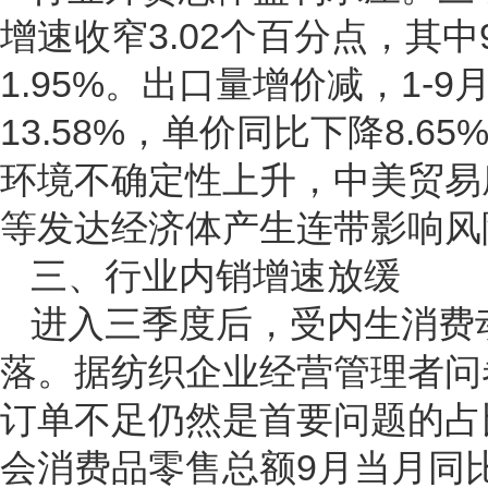
增速收窄3.02个百分点，其
1.95%。出口量增价减，1
13.58%，单价同比下降8.
环境不确定性上升，中美贸易
等发达经济体产生连带影响风
三、行业内销增速放缓
进入三季度后，受内生消费
落。据纺织企业经营管理者问
订单不足仍然是首要问题的占
会消费品零售总额9月当月同比