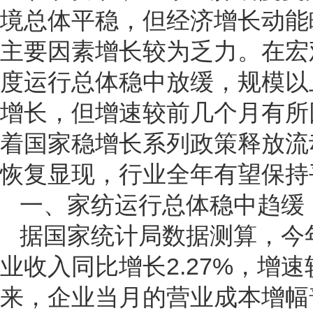
境总体平稳，但经济增长动能
主要因素增长较为乏力。在宏
度运行总体稳中放缓，规模以
增长，但增速较前几个月有所
着国家稳增长系列政策释放流
恢复显现，行业全年有望保持
一、家纺运行总体稳中趋缓
据国家统计局数据测算，今年
业收入同比增长2.27%，增
来，企业当月的营业成本增幅