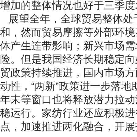
增加的整体情况也好于三季度
展望全年，全球贸易整体处
和，然而贸易摩擦等外部环境
体产生连带影响；新兴市场需
险。但是我国经济长期稳定向
贸政策持续推进，国内市场方
动性，“两新”政策进一步落地
年末等窗口也将释放潜力拉动
稳运行。家纺行业还应积极进
点，加速推进两化融合，开展