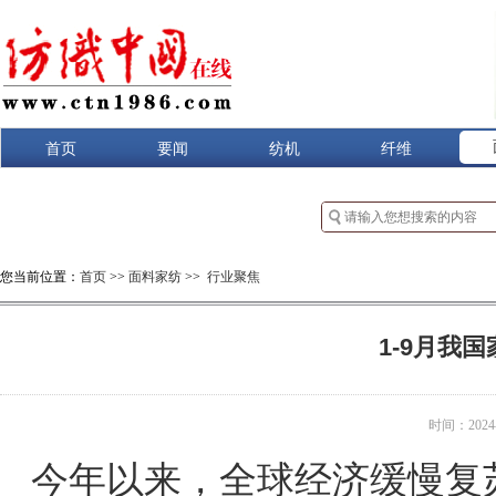
首页
要闻
纺机
纤维
您当前位置：
首页
>>
面料家纺
>>
行业聚焦
1-9月我
时间：2024-1
今年以来，全球经济缓慢复