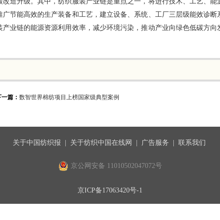
碳改造升级。其中，纺织服装产业链是重点之一，将进行技术、工艺、能
推广节能高效的生产装备和工艺，建立设备、系统、工厂三层级能效诊断
装产业链的能源资源利用效率，减少环境污染，推动产业向绿色低碳方向
下一篇：
数智世界棉纺项目上榜国家级典型案例
关于中国纺织报
|
关于纺织中国在线网
|
广告服务
|
联系我们
京公网安备 11010502047072号
京ICP备17063420号-1