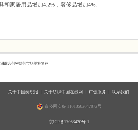
具和家居用品增加4.2%，奢侈品增加4%。
欧洲黏合剂密封剂市场即将复苏
关于中国纺织报
|
关于纺织中国在线网
|
广告服务
|
联系我们
京公网安备 11010502047072号
京ICP备17063420号-1