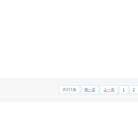
共371条
第一页
上一页
1
2