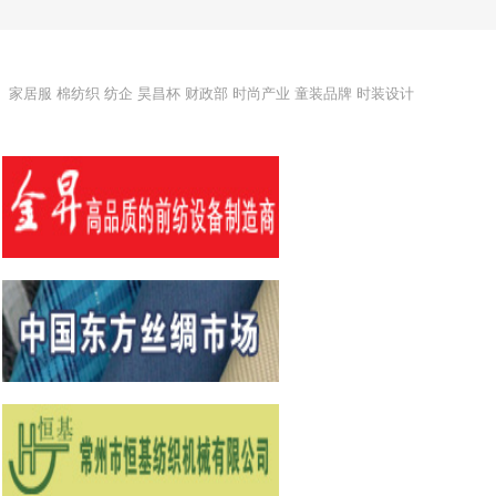
家居服
棉纺织
纺企
昊昌杯
财政部
时尚产业
童装品牌
时装设计