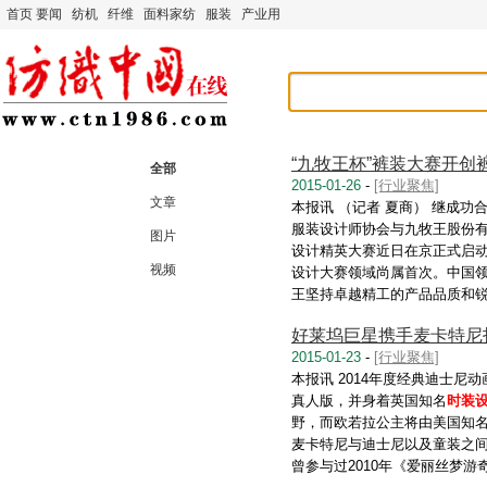
首页
要闻
纺机
纤维
面料家纺
服装
产业用
“九牧王杯”裤装大赛开创
全部
2015-01-26
-
[行业聚焦]
文章
本报讯 （记者 夏商） 继成功合
服装设计师协会与九牧王股份有
图片
设计精英大赛近日在京正式启动
视频
设计大赛领域尚属首次。中国领
王坚持卓越精工的产品品质和
好莱坞巨星携手麦卡特尼
2015-01-23
-
[行业聚焦]
本报讯 2014年度经典迪士
真人版，并身着英国知名
时装
野，而欧若拉公主将由美国知
麦卡特尼与迪士尼以及童装之
曾参与过2010年《爱丽丝梦