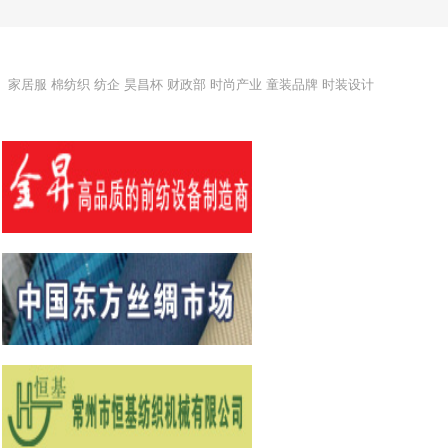
家居服
棉纺织
纺企
昊昌杯
财政部
时尚产业
童装品牌
时装设计