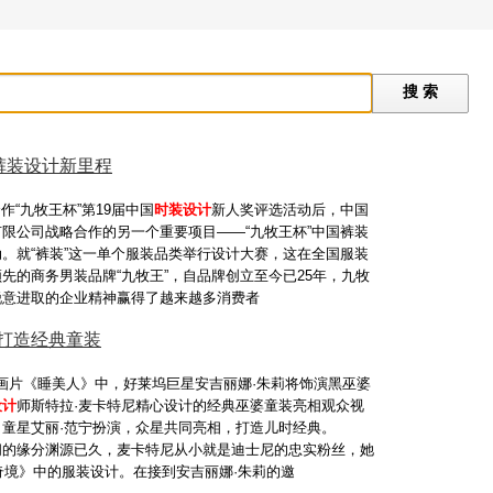
裤装设计新里程
作“九牧王杯”第19届中国
时装设计
新人奖评选活动后，中国
限公司战略合作的另一个重要项目——“九牧王杯”中国裤装
。就“裤装”这一单个服装品类举行设计大赛，这在全国服装
先的商务男装品牌“九牧王”，自品牌创立至今已25年，九牧
锐意进取的企业精神赢得了越来越多消费者
打造经典童装
尼动画片《睡美人》中，好莱坞巨星安吉丽娜·朱莉将饰演黑巫婆
设计
师斯特拉·麦卡特尼精心设计的经典巫婆童装亮相观众视
名童星艾丽·范宁扮演，众星共同亮相，打造儿时经典。
间的缘分渊源已久，麦卡特尼从小就是迪士尼的忠实粉丝，她
游奇境》中的服装设计。在接到安吉丽娜·朱莉的邀