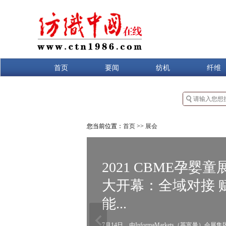
首页
要闻
纺机
纤维
您当前位置：
首页
>>
展会
2021 CBME孕婴童
大开幕：全域对接 
能...
7月14日，由InformaMarkets（英富曼）会展