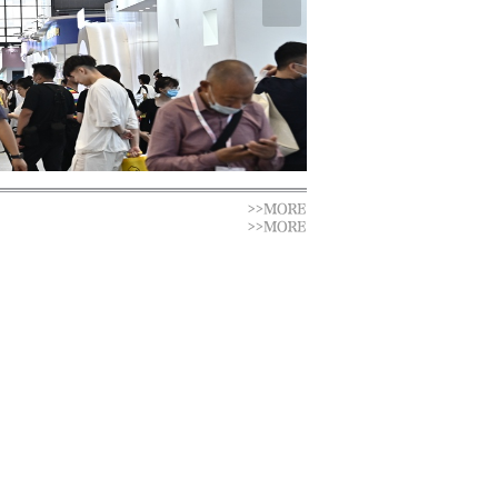
多视角和多元化的态度与
怀。作为海宁皮革时尚产
会正是......