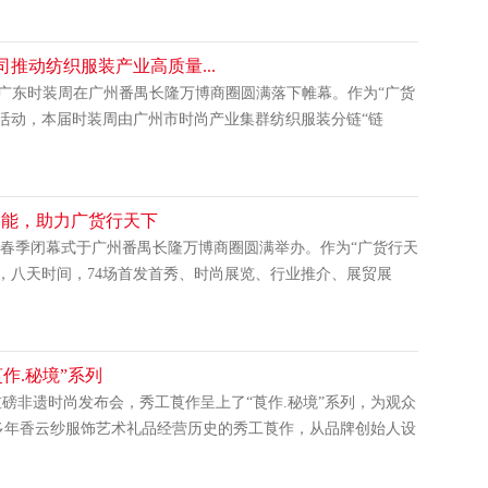
推动纺织服装产业高质量...
7届广东时装周在广州番禺长隆万博商圈圆满落下帷幕。作为“广货
活动，本届时装周由广州市时尚产业集群纺织服装分链“链
动能，助力广货行天下
装周-春季闭幕式于广州番禺长隆万博商圈圆满举办。作为“广货行天
，八天时间，74场首发首秀、时尚展览、行业推介、展贸展
作.秘境”系列
的重磅非遗时尚发布会，秀工莨作呈上了“莨作.秘境”系列，为观众
多年香云纱服饰艺术礼品经营历史的秀工莨作，从品牌创始人设