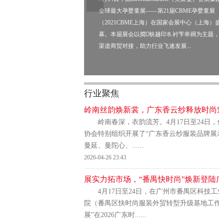
全球最大孕婴童展——第21届CBME孕婴童展
（2021CBME上海）在国家会展中心（上海）
幕。本届展会以撊蚨越印⒏衬苄幸禂为主题
渠道商贸对接，助力行业飞速发展...
行业聚焦
岭南丝韵焕新裳，广东香云纱释放时尚
岭南春深，衣韵流芳。4月17日至24日
协会特别组织开展了“广东香云纱服装品牌展
曼延、曼陀心、......
2026-04-26 23:43
展实力拓市场，“番禺快时尚”焕新登陆
4月17日至24日，在广州市番禺区科
院（番禺区快时尚服装外贸转型升级基地工
展”在2026广东时......