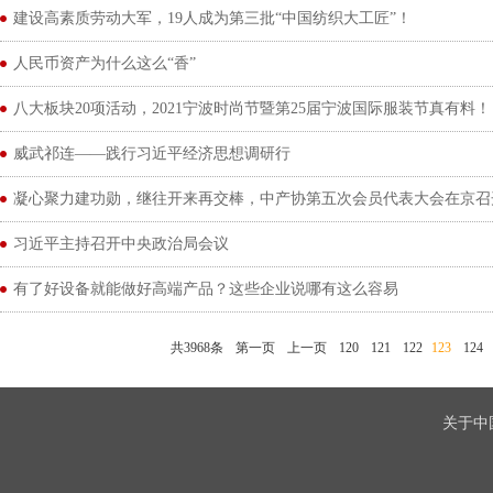
建设高素质劳动大军，19人成为第三批“中国纺织大工匠”！
人民币资产为什么这么“香”
八大板块20项活动，2021宁波时尚节暨第25届宁波国际服装节真有料！
威武祁连——践行习近平经济思想调研行
凝心聚力建功勋，继往开来再交棒，中产协第五次会员代表大会在京召
习近平主持召开中央政治局会议
有了好设备就能做好高端产品？这些企业说哪有这么容易
共3968条
第一页
上一页
120
121
122
123
124
关于中