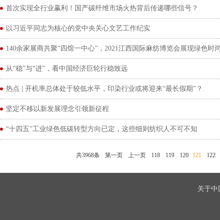
首次实现全行业赢利！国产碳纤维市场火热背后传递哪些信号？
以习近平同志为核心的党中央关心文艺工作纪实
140余家展商共聚“四馆一中心”，2021江西国际麻纺博览会展现绿色时
从“稳”与“进”，看中国经济巨轮行稳致远
热点 | 开机率总体处于较低水平，印染行业或将迎来“最长假期”？
坚定不移以新发展理念引领新征程
“十四五”工业绿色低碳转型方向已定，这些细则纺织人不可不知
共3968条
第一页
上一页
118
119
120
121
122
关于中