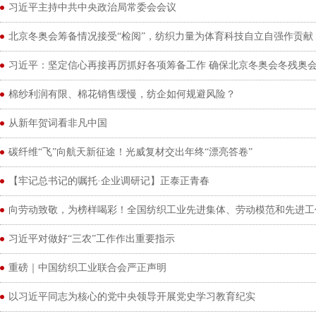
习近平主持中共中央政治局常委会会议
北京冬奥会筹备情况接受“检阅”，纺织力量为体育科技自立自强作贡献
习近平：坚定信心再接再厉抓好各项筹备工作 确保北京冬奥会冬残奥
棉纱利润有限、棉花销售缓慢，纺企如何规避风险？
从新年贺词看非凡中国
碳纤维“飞”向航天新征途！光威复材交出年终“漂亮答卷”
【牢记总书记的嘱托·企业调研记】正泰正青春
向劳动致敬，为榜样喝彩！全国纺织工业先进集体、劳动模范和先进工
习近平对做好“三农”工作作出重要指示
重磅｜中国纺织工业联合会严正声明
以习近平同志为核心的党中央领导开展党史学习教育纪实